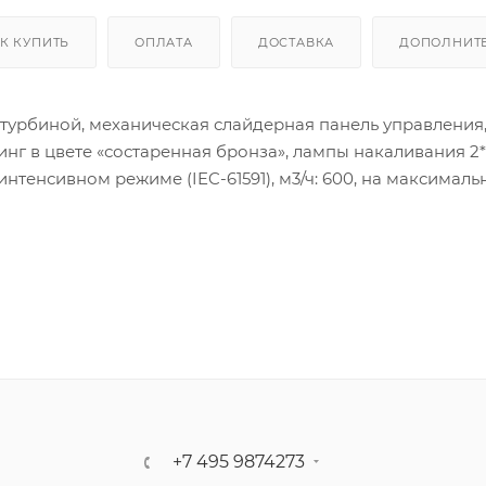
К КУПИТЬ
ОПЛАТА
ДОСТАВКА
ДОПОЛНИТ
турбиной, механическая слайдерная панель управления,
г в цвете «состаренная бронза», лампы накаливания 2*
 интенсивном режиме (IEC-61591), м3/ч: 600, на максималь
ти (IEC-61591), м3/ч: 215, уровень шума (UNE-EN 60704-2-13
и, дБ: 43, на минимальной скорости, дБ: 35, в
мплект): угольный фильтр D8C код 90000000 - 1 шт., кла
ффективности: D, класс эффективности освещения: G, к
оминальная мощность, Вт: 240
тующие).
+7 495 9874273