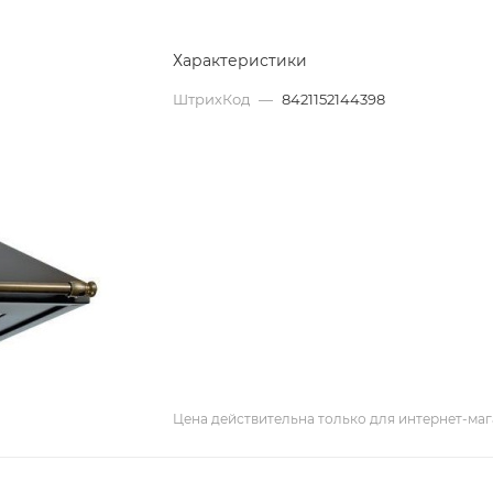
Характеристики
ШтрихКод
—
8421152144398
Цена действительна только для интернет-маг