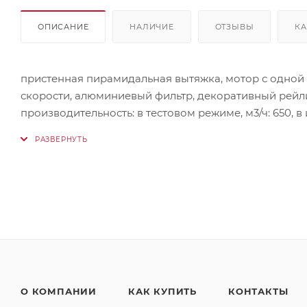
ОПИСАНИЕ
НАЛИЧИЕ
ОТЗЫВЫ
КА
пристенная пирамидальная вытяжка, мотор с одной 
скорости, алюминиевый фильтр, декоративный рейлин
производительность: в тестовом режиме, м3/ч: 650, в
скорости (IEC-61591), м3/ч: 560, на минимальной скорос
интенсивном режиме, дБ: 52, на максимальной скорост
комплекте: европейская вилка, опция (не входит в ко
энергоэффективности: D, класс гидродинамической э
эффективности фильтрации жира: C, максимальная н
Вес прибора: 8,5 кг.
Размеры прибора (ШхГхВ): 59 х 55 х 65,6-103 см.
Страна производства: Россия (итальянские комплек
О КОМПАНИИ
КАК КУПИТЬ
КОНТАКТЫ