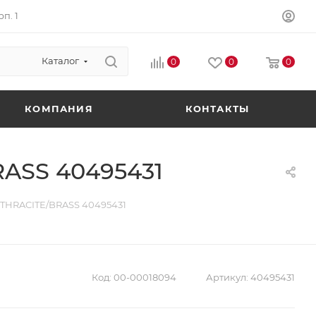
п. 1
Каталог
0
0
0
КОМПАНИЯ
КОНТАКТЫ
ASS 40495431
THRACITE/BRASS 40495431
Код:
00-00018094
Артикул:
40495431