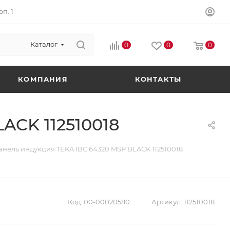
п. 1
Каталог
0
0
0
КОМПАНИЯ
КОНТАКТЫ
ACK 112510018
нель индукция TEKA IBC 64320 MSP BLACK 112510018
Код:
00-00020580
Артикул:
112510018