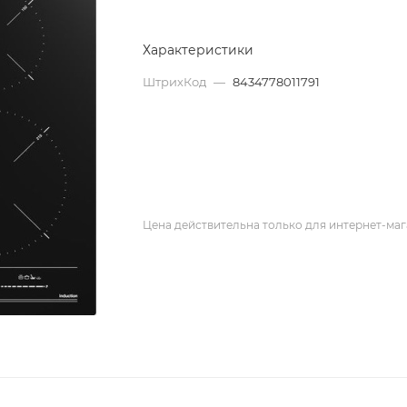
Характеристики
ШтрихКод
—
8434778011791
Цена действительна только для интернет-маг