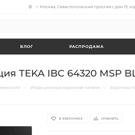
г. Москва, Севастопольский проспект, дом 19, кор
БЛОГ
РАСПРОДАЖА
ия TEKA IBC 64320 MSP BL
—
—
верхности
Индукционные варочные панели
Варочная па
В ИЗБРАННОЕ
СРАВНИТЬ