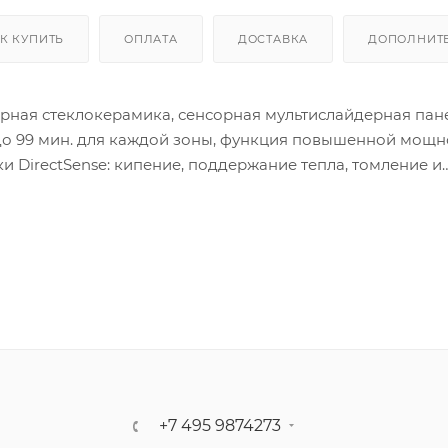
К КУПИТЬ
ОПЛАТА
ДОСТАВКА
ДОПОЛНИТ
чёрная стеклокерамика, сенсорная мультислайдерная пан
 до 99 мин. для каждой зоны, функция повышенной мощн
ки DirectSense: кипение, поддержание тепла, томление и
ы остаточного тепла, простая система установки Fast-Cl
, 2 индукционные зоны Ø 150 мм, максимальная номинал
+7 495 9874273