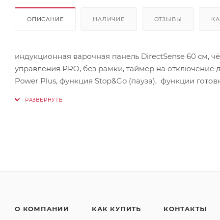
ОПИСАНИЕ
НАЛИЧИЕ
ОТЗЫВЫ
КА
индукционная варочная панель DirectSense 60 см, 
управления PRO, без рамки, таймер на отключение
Power Plus, функция Stop&Go (пауза), функции готов
плавление, блокировка панели управления, индикатор
зоны приготовления: 2 индукционнве зоны Ø 215 мм
мощность: 9.200 Вт
О КОМПАНИИ
КАК КУПИТЬ
КОНТАКТЫ