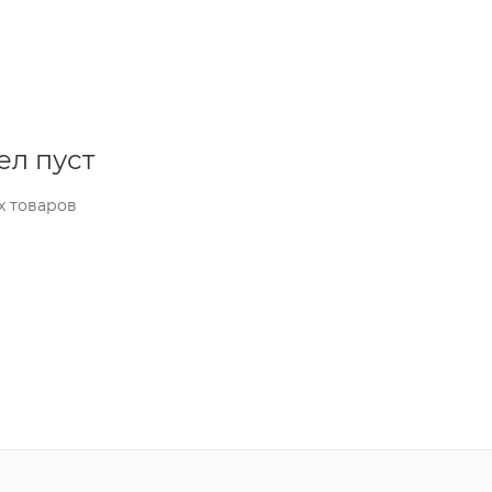
ел пуст
х товаров