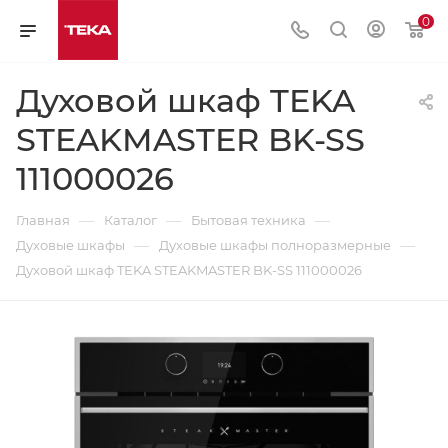
0
Духовой шкаф TEKA
STEAKMASTER BK-SS
111000026
—
—
—
Главная
Каталог
Бытовая техника
—
—
Духовые шкафы
Духовые шкафы полноразмерные
Духовой шкаф TEKA STEAKMASTER BK-SS 111000026