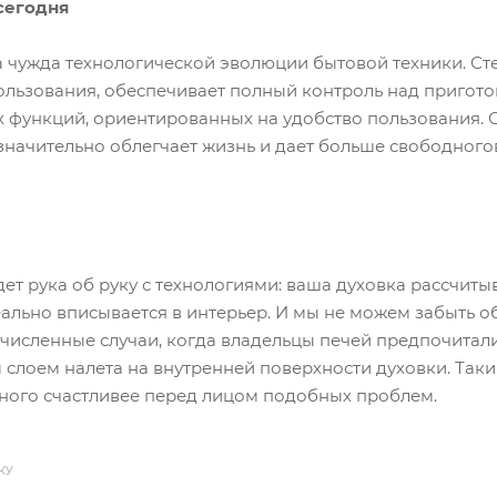
сегодня
а чужда технологической эволюции бытовой техники. Сте
льзования, обеспечивает полный контроль над пригото
 функций, ориентированных на удобство пользования. 
 значительно облегчает жизнь и дает больше свободног
ет рука об руку с технологиями: ваша духовка рассчит
еально вписывается в интерьер. И мы не можем забыть 
численные случаи, когда владельцы печей предпочитали 
 слоем налета на внутренней поверхности духовки. Так
много счастливее перед лицом подобных проблем.
КУ