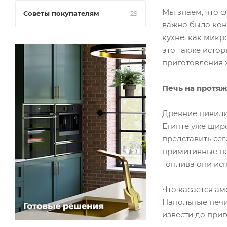
Мы знаем, что с
Советы покупателям
29
важно было кон
кухне, как микр
это также истор
приготовления х
Печь на протя
Древние цивили
Египте уже шир
представить сег
примитивные печ
топлива они ис
Что касается ам
Напольные печи,
извести до при