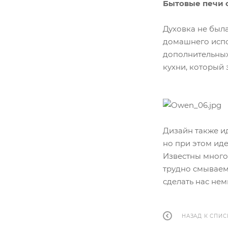
Бытовые печи 
Духовка не был
домашнего испо
дополнительных
кухни, который
Дизайн также ид
но при этом ид
Известны много
трудно смываем
сделать нас не
НАЗАД К СПИС