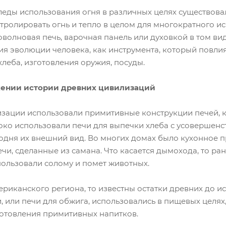
леды использования огня в различных целях существовал
тролировать огнь и тепло в целом для многократного ис
оволновая печь, варочная панель или духовкой в том вид
ия эволюции человека, как инструмента, который повли
леба, изготовления оружия, посуды.
жении истории древних цивилизаций
зации использовали примитивные конструкции печей, ка
око использовали печи для выпечки хлеба с усовершенс
одня их внешний вид. Во многих домах было кухонное п
и, сделанные из самана. Что касается дымохода, то ран
пользовали солому и помет животных.
ериканского региона, то известны остатки древних до ис
 или печи для обжига, использовались в пищевых целях,
готовления примитивных напитков.