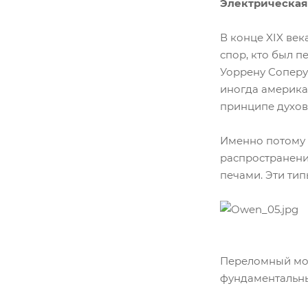
Электрическая
В конце XIX век
спор, кто был 
Уоррену Соперу 
иногда американ
принципе духов
Именно потому 
распространени
печами. Эти ти
Переломный мом
фундаментальны