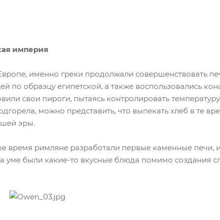
кая империя
Европе, именно греки продолжали совершенствовать печ
й по образцу египетской, а также воспользовались кон
овили свои пироги, пытаясь контролировать температуру
подгорела, можно представить, что выпекать хлеб в те в
ашей эры.
е время римляне разработали первые каменные печи, и, 
х на уме были какие-то вкусные блюда помимо создания 