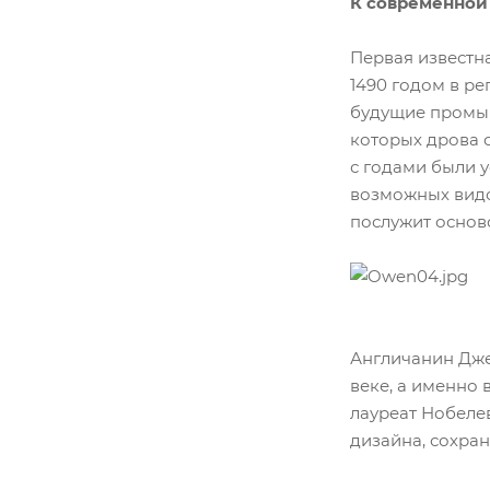
К современной
Первая известна
1490 годом в ре
будущие промышл
которых дрова с
с годами были 
возможных видо
послужит основ
Англичанин Джей
веке, а именно 
лауреат Нобеле
дизайна, сохра