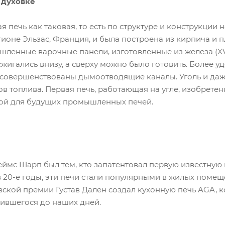
 духовке
я печь как таковая, то есть по структуре и конструкции
гионе Эльзас, Франция, и была построена из кирпича и
енные варочные панели, изготовленные из железа (XVIII
жигались внизу, а сверху можно было готовить. Более уд
усовершенствованы дымоотводящие каналы. Уголь и даж
в топлива. Первая печь, работающая на угле, изобретен
ой для будущих промышленных печей.
мс Шарп был тем, кто запатентовал первую известную га
в 20-е годы, эти печи стали популярными в жилых помеще
вской премии Густав Дален создал кухонную печь AGA, 
нившегося до наших дней.