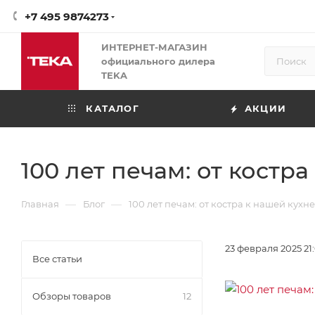
+7 495 9874273
ИНТЕРНЕТ-МАГАЗИН
официального дилера
TEKA
КАТАЛОГ
АКЦИИ
100 лет печам: от костр
—
—
Главная
Блог
100 лет печам: от костра к нашей кухне
23 февраля 2025 21
Все статьи
Обзоры товаров
12