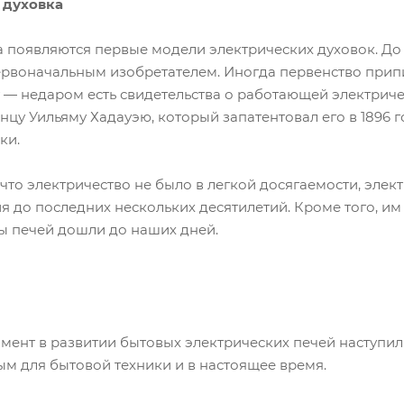
 духовка
а появляются первые модели электрических духовок. До с
первоначальным изобретателем. Иногда первенство прип
— недаром есть свидетельства о работающей электрическ
цу Уильяму Хадауэю, который запатентовал его в 1896 го
ки.
что электричество не было в легкой досягаемости, элек
я до последних нескольких десятилетий. Кроме того, и
пы печей дошли до наших дней.
ент в развитии бытовых электрических печей наступил с
м для бытовой техники и в настоящее время.