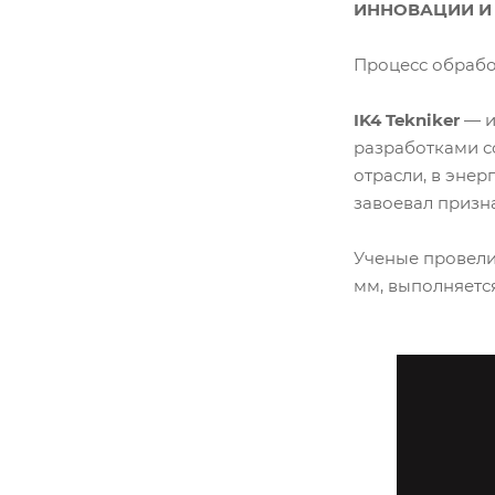
ИННОВАЦИИ И
Процесс обрабо
IK4 Tekniker
— и
разработками с
отрасли, в эне
завоевал призн
Ученые провели
мм, выполняетс