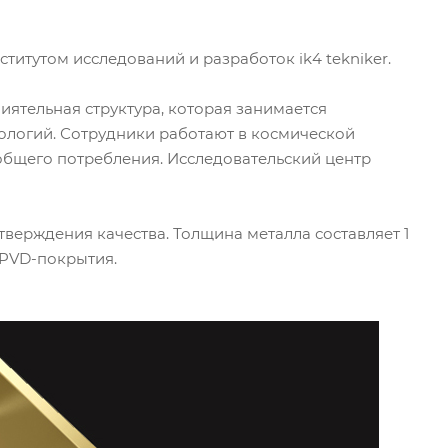
итутом исследований и разработок ik4 tekniker.
иятельная структура, которая занимается
ологий. Сотрудники работают в космической
общего потребления. Исследовательский центр
верждения качества. Толщина металла составляет 1
 PVD-покрытия.