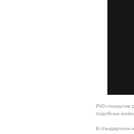
PVD-покрытие ра
подобных мойка
В стандартном 