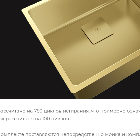
ссчитано на 750 циклов истирания, что примерно означ
х рассчитано на 100 циклов.
комплекте поставляются непосредственно мойка и комп