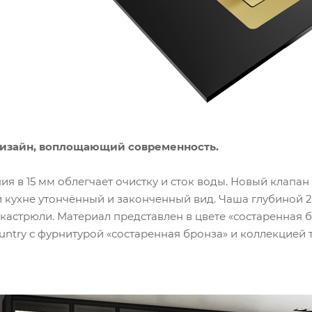
изайн, воплощающий современность.
ия в 15 мм облегчает очистку и сток воды. Новый клапан
 кухне утончённый и законченный вид. Чаша глубиной 2
кастрюли. Материал представлен в цвете «состаренная б
untry c фурнитурой «состаренная бронза» и коллекцией т