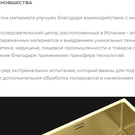
 НОВШЕСТВА
тки материала улучшен благодаря взаимодействию c инст
сследовательский центр, расположенный в Испании – вл
овременных материалов и внедрением уникальных техн
ргетике, медицине, пищевой промышленности и товаров 
ание благодаря применению трансфера технологий.
 ряд экстремальных испытаний, который важны для подт
я дополнительная обработка полировкой и нанесением